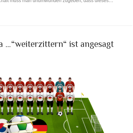
schaft muss man unumwunden zugeben, dass dieses…
 …“weiterzittern“ ist angesagt