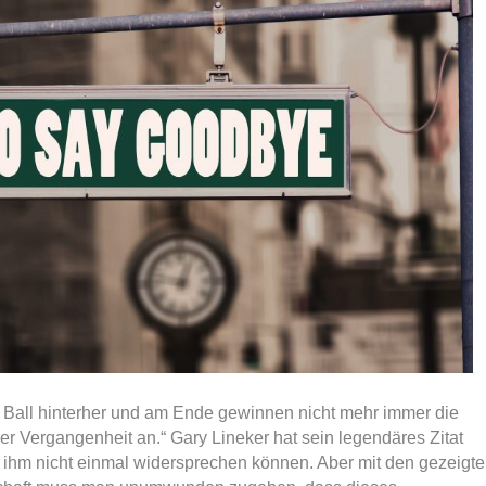
 Ball hinterher und am Ende gewinnen nicht mehr immer die
er Vergangenheit an.“ Gary Lineker hat sein legendäres Zitat
 ihm nicht einmal widersprechen können. Aber mit den gezeigt