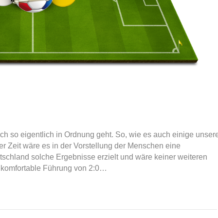
h so eigentlich in Ordnung geht. So, wie es auch einige unser
ger Zeit wäre es in der Vorstellung der Menschen eine
tschland solche Ergebnisse erzielt und wäre keiner weiteren
 komfortable Führung von 2:0…